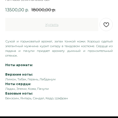
13500,00
р.
18000,00
р.
Купить
Сухой и горьковатый аромат, запах тонкой кожи. Хорошо одетый
элегантный мужчина курит сигару в твидовом костюме. Сердце из
ладана и пачули придает аромату дымный и пронзительный
оттенок.
Ноты аромата:
Верхние ноты:
Лимон, Табак, Герань, Лабданум
Ноты сердца:
Ладан, Элеми, Кожа, Пачули
Базовые ноты:
Бензоин, Янтарь, Сандал, Кедр, Шафран