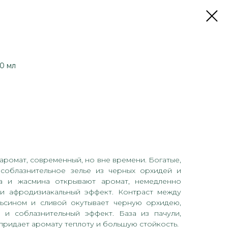
00 мл
ромат, современный, но вне времени. Богатые,
соблазнительное зелье из черных орхидей и
га и жасмина открывают аромат, немедленно
 и афродизиакальный эффект. Контраст между
льсином и сливой окутывает черную орхидею,
 и соблазнительный эффект. База из пачули,
придает аромату теплоту и большую стойкость.