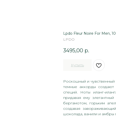
Lpdo Fleur Noire For Men, 1
LPDO
3495,00
р.
Купить
Роскошный и чувственный а
темные аккорды создают 
специй. Ноты иланг-илан
придавая ему элегантный
бергамотом, горьким апе
создавая завораживающий
шоколада, ванили и амбры 