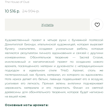
The House of Oud
10 516
р.
24 994
р.
Купить
Художественный проект в четыре руки с Бумажной поэтессой
Домитиллой Бионди, итальянской художницей, которая вырезает
бумагу скальпелем, создавая уникальные работы, которые
являются результатом личного вдохновения и связей с другими
измерениями. Обонятельное творение — Sacred Groove,
инклюзивный и магнетический проект по созданию нового
аромата, посвященного материи и духовности с нетрадиционным
подходом в идеальном стиле THoO. Аромат, столь же
гостеприимный, как бумага, материал, из которого он вдохновлен.
Нота ириса делает его белым, лаванда подвешивает его в воздухе,
усиливая его легкость. Пряная зелень ангелики подчеркивает
неровность материала и его пористость. Финал из светлой
древесины для обонятельного творения, которое будет написано
на вашей коже.
Основные ноты аромата: