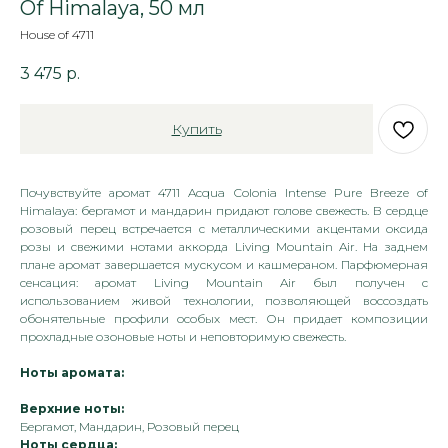
Of Himalaya, 50 мл
House of 4711
3 475
р.
Купить
Почувствуйте аромат 4711 Acqua Colonia Intense Pure Breeze of
Himalaya: бергамот и мандарин придают голове свежесть. В сердце
розовый перец встречается с металлическими акцентами оксида
розы и свежими нотами аккорда Living Mountain Air. На заднем
плане аромат завершается мускусом и кашмераном. Парфюмерная
сенсация: аромат Living Mountain Air был получен с
использованием живой технологии, позволяющей воссоздать
обонятельные профили особых мест. Он придает композиции
прохладные озоновые ноты и неповторимую свежесть.
Ноты аромата:
Верхние ноты:
Бергамот, Мандарин, Розовый перец
Ноты сердца: