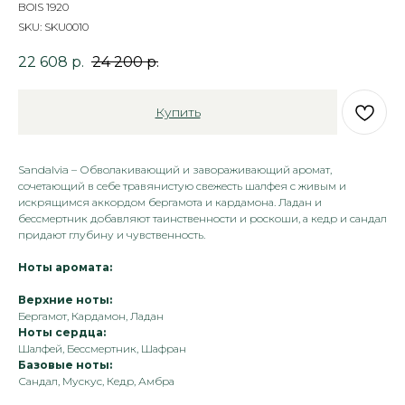
BOIS 1920
SKU:
SKU0010
22 608
р.
24 200
р.
Купить
Sandalvia – Обволакивающий и завораживающий аромат,
сочетающий в себе травянистую свежесть шалфея с живым и
искрящимся аккордом бергамота и кардамона. Ладан и
бессмертник добавляют таинственности и роскоши, а кедр и сандал
придают глубину и чувственность.
Ноты аромата:
Верхние ноты:
Бергамот, Кардамон, Ладан
Ноты сердца:
Шалфей, Бессмертник, Шафран
Базовые ноты:
Сандал, Мускус, Кедр, Амбра