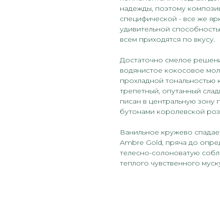
надежды, поэтому композиц
специфической - все же яр
удивительной способность
всем приходятся по вкусу.
Достаточно смелое решени
водянистое кокосовое моло
прохладной тональностью к
трепетный, опутанный сла
писан в центральную зону
бутонами королевской роз
Ванильное кружево спадает 
Ambre Gold, пряча до опр
телесно-солоноватую собл
теплого чувственного муск