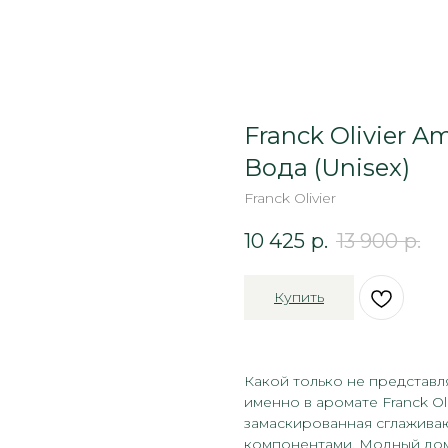
Franck Olivier 
Вода (Unisex)
Franck Olivier
10 425
р.
13 900
р.
Купить
Какой только не представ
именно в аромате Franck Ol
замаскированная сглажива
компонентами. Модный дом