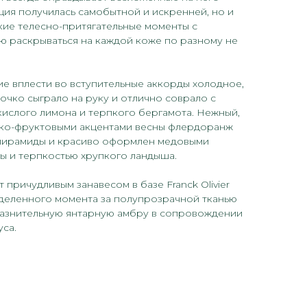
ия получилась самобытной и искренней, но и
кие телесно-притягательные моменты с
ю раскрываться на каждой коже по разному не
е вплести во вступительные аккорды холодное,
чко сыграло на руку и отлично соврало с
ислого лимона и терпкого бергамота. Нежный,
дко-фруктовыми акцентами весны флердоранж
 пирамиды и красиво оформлен медовыми
ы и терпкостью хрупкого ландыша.
причудливым занавесом в базе Franck Olivier
еделенного момента за полупрозрачной тканью
азнительную янтарную амбру в сопровождении
уса.