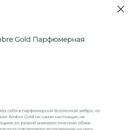
Ambre Gold Парфюмерная
ляла себя в парфюмерной Вселенной амбра, но
ivier Ambre Gold он самая настоящая, не
ющими ее резкий анималистический облик
 всегда оправдывает возложенные на него