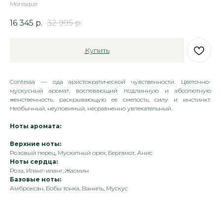
Moresque
16 345
р.
32 995
р.
Купить
Contessa — ода аристократической чувственности. Цветочно-
мускусный аромат, воспевающий подлинную и абсолютную
женственность, раскрывающую ее смелость, силу и инстинкт.
Необычный, неуловимый, несравненно увлекательный.
Ноты аромата:
Верхние ноты:
Розовый перец, Мускатный орех, Бергамот, Анис
Ноты сердца:
Роза, Иланг-иланг, Жасмин
Базовые ноты:
Амброксан, Бобы тонка, Ваниль, Мускус