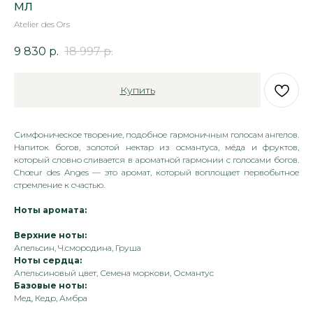
мл
Atelier des Ors
9 830
р.
18 997
р.
Купить
Симфоническое творение, подобное гармоничным голосам ангелов.
Напиток богов, золотой нектар из османтуса, мёда и фруктов,
который словно сливается в ароматной гармонии с голосами богов.
Chœur des Anges — это аромат, который воплощает первобытное
стремление к счастью.
Ноты аромата:
Верхние ноты:
Апельсин, Ч.смородина, Груша
Ноты сердца:
Апельсиновый цвет, Семена моркови, Османтус
Базовые ноты:
Мед, Кедр, Амбра