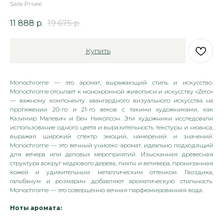
Salle Privee
11 888
р.
19 675
р.
Купить
Monochrome — это аромат, выражающий стиль и искусство.
Monochrome отсылает к монохромной живописи и искусству «Zero»
— важному компоненту авангардного визуального искусства на
протяжении 20-го и 21-го веков с такими художниками, как
Казимир Малевич и Бен Николсон. Эти художники исследовали
использование одного цвета и выразительность текстуры и нюанса,
выражая широкий спектр эмоций, намерений и значений.
Monochrome — это вечный унисекс-аромат, идеально подходящий
для вечера или деловых мероприятий. Изысканная древесная
структура вокруг кедрового дерева, пихты и ветивера, пронизанная
кожей и удивительным металлическим оттенком. Гвоздика,
гальбанум и розмарин добавляют ароматическую стильность.
Monochrome — это совершенно вечная парфюмированная вода.
Ноты аромата: