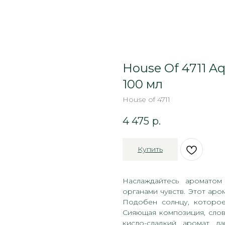
House Of 4711 A
100 мл
House of 4711
4 475
р.
Купить
Наслаждайтесь ароматом
органами чувств. Этот аро
Подобен солнцу, которое
Сияющая композиция, слов
кисло-сладкий аромат л