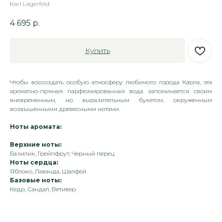
Karl Lagerfeld
4 695
р.
Купить
Чтобы воссоздать особую атмосферу любимого города Карла, эта
ароматно-пряная парфюмированная вода запоминается своим
вневременным, но выразительным букетом, окруженным
возвышенными древесными нотами.
Ноты аромата:
Верхние ноты:
Базилик, Грейпфрут, Черный перец
Ноты сердца:
Яблоко, Лаванда, Шалфей
Базовые ноты:
Кедр, Сандал, Ветивер