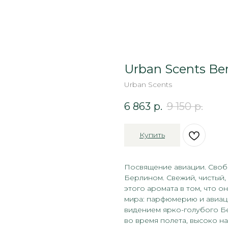
Urban Scents Ber
Urban Scents
6 863
р.
9 150
р.
Купить
Посвящение авиации. Своб
Берлином. Свежий, чистый,
этого аромата в том, что 
мира: парфюмерию и авиаци
видением ярко-голубого Б
во время полета, высоко на