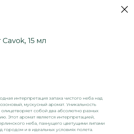
 Cavok, 15 мл
одная интерпретация запаха чистого неба над
 озоновый, мускусный аромат. Уникальность
он олицетворяет собой два абсолютно разных
ю. Этот аромат является интерпретацией,
ерлинского неба, пахнущего цветущими липами
д городом и в идеальных условиях полета.