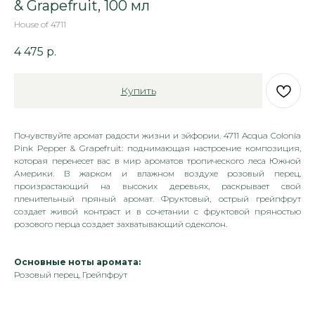
& Grapefruit, 100 мл
House of 4711
4 475
р.
Купить
Почувствуйте аромат радости жизни и эйфории. 4711 Acqua Colonia
Pink Pepper & Grapefruit: поднимающая настроение композиция,
которая перенесет вас в мир ароматов тропического леса Южной
Америки. В жарком и влажном воздухе розовый перец,
произрастающий на высоких деревьях, раскрывает свой
пленительный пряный аромат. Фруктовый, острый грейпфрут
создает живой контраст и в сочетании с фруктовой пряностью
розового перца создает захватывающий одеколон.
Основные ноты аромата:
Розовый перец, Грейпфрут