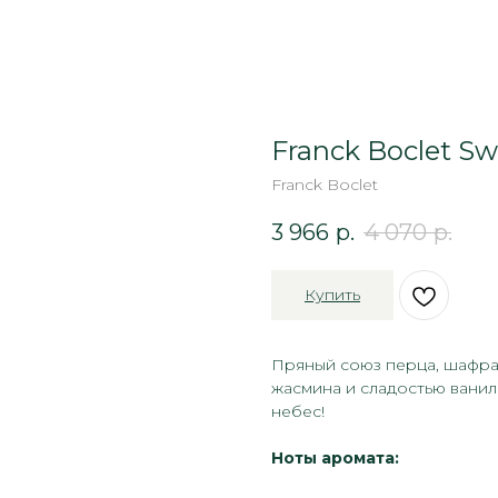
Franck Boclet Sw
Franck Boclet
3 966
р.
4 070
р.
Купить
Пряный союз перца, шафра
жасмина и сладостью ванил
небес!
Ноты аромата: