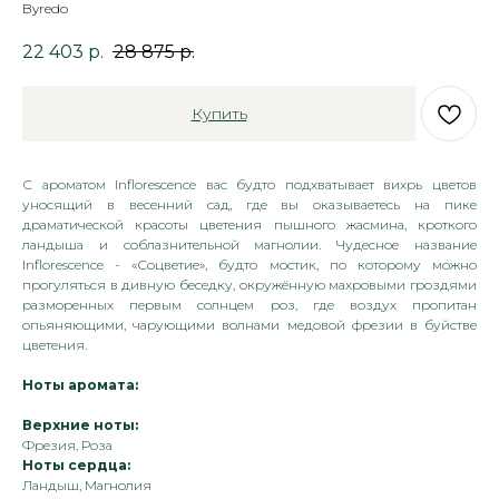
Byredo
22 403
р.
28 875
р.
Купить
С ароматом Inflorescence вас будто подхватывает вихрь цветов
уносящий в весенний сад, где вы оказываетесь на пике
драматической красоты цветения пышного жасмина, кроткого
ландыша и соблазнительной магнолии. Чудесное название
Inflorescence - «Соцветие», будто мостик, по которому можно
прогуляться в дивную беседку, окружённую махровыми гроздями
разморенных первым солнцем роз, где воздух пропитан
опьяняющими, чарующими волнами медовой фрезии в буйстве
цветения.
Ноты аромата:
Верхние ноты:
Фрезия, Роза
Ноты сердца:
Ландыш, Магнолия