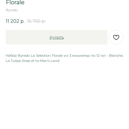
Florale
Byredo
11 202
р.
16 765
р.
Купить
Набор Byredo La Selection Florale из 3 миниатюр по 12 мл - Blanche,
La Tulipe, Rose of no Man's Land