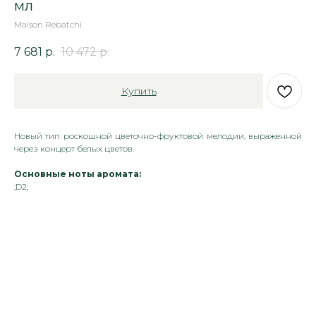
мл
Maison Rebatchi
7 681
р.
10 472
р.
Купить
Новый тип роскошной цветочно-фруктовой мелодии, выраженной
через концерт белых цветов.
Основные ноты аромата:
;D2;