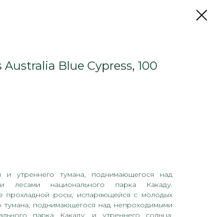
 Australia Blue Cypress, 100
 и утреннего тумана, поднимающегося над
ми лесами национального парка Какаду.
е прохладной росы, испаряющейся с молодых
го тумана, поднимающегося над непроходимыми
ального парка Какаду, и утреннего солнца,