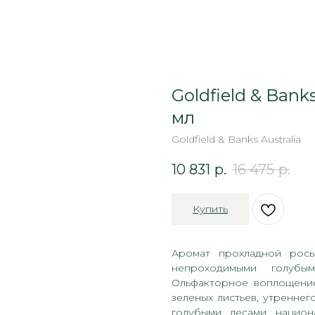
Goldfield & Banks
мл
Goldfield & Banks Australia
10 831
р.
16 475
р.
Купить
Аромат прохладной росы
непроходимыми голубы
Ольфакторное воплощени
зеленых листьев, утренне
голубыми лесами национ