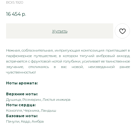
BOIS 1920
16 454
р.
Купить
Нежная, соблазнительная, интригующая композиция приглашает в
парфюмерное путешествие, в котором тягучий амбровый аккорд
встречается с фруктовой нотой голубики, усиливает ее таинственное
звучание, откликаясь в вас новой, неизведанной ранее
чувственностью!
Ноты аромата:
Верхние ноты:
Душица, Розмарин, Листья инжира
Ноты сердца:
Конопля, Черника, Ландыш
Базовые ноты:
Пачули, Кедр, Амбра