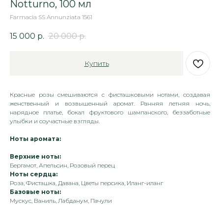
Notturno, 100 мл
Farmacia SS Annunziata 1561
15 000
р.
20 000
р.
Купить
Красные розы смешиваются с фисташковыми нотами, создавая
женственный и возвышенный аромат. Ранняя летняя ночь,
нарядное платье, бокал фруктового шампанского, беззаботные
улыбки и соучастные взгляды.
Ноты аромата:
Верхние ноты:
Бергамот, Апельсин, Розовый перец
Ноты сердца:
Роза, Фисташка, Давана, Цветы персика, Иланг-иланг
Базовые ноты:
Мускус, Ваниль, Лабданум, Пачули