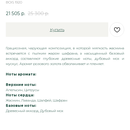
BOIS 1920
21 505
р.
25 300
р.
Купить
Грациозная, чарующая композиция, в которой мягкость жасмина
встречается с пылким жаром шафрана, а насыщенный базовый
аккорд составляют глубокие древесные ноты, дубовый мох и
мускус. Аромат розового золота обволакивает и пленяет.
Ноты аромата:
Верхние ноты:
Апельсин, Цитрусы
Ноты сердца:
Жасмин, Лаванда, Шалфей, Шафран
Базовые ноты:
Древесный аккорд, Дубовый мох