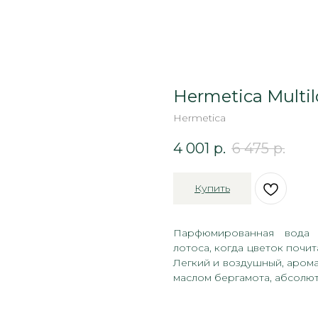
Hermetica Multil
Hermetica
4 001
р.
6 475
р.
Купить
Парфюмированная вода M
лотоса, когда цветок почи
Легкий и воздушный, арома
маслом бергамота, абсолют