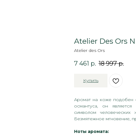
Atelier Des Ors N
Atelier des Ors
7 461
р.
18 997
р.
Купить
Аромат на коже подобен 
османтуса, он является
символом человеческих 
Безмятежное мгновение, п
Ноты аромата: