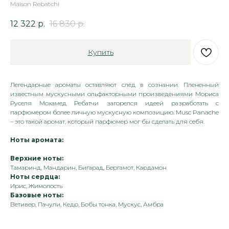
Maison Rebatchi
12 322
р.
16 830
р.
Купить
Легендарные ароматы оставляют след в сознании. Плененный
известным мускусными ольфакторными произведениями Мориса
Руселя Мохамед Ребатчи загорелся идеей разработать с
парфюмером более личную мускусную композицию. Musc Panache
– это такой аромат, который парфюмер мог бы сделать для себя.
Ноты аромата:
Верхние ноты:
Тамаринд, Мандарин, Бигарад, Бергамот, Кардамон
Ноты сердца:
Ирис, Жимолость
Базовые ноты:
Ветивер, Пачули, Кедр, Бобы тонка, Мускус, Амбра