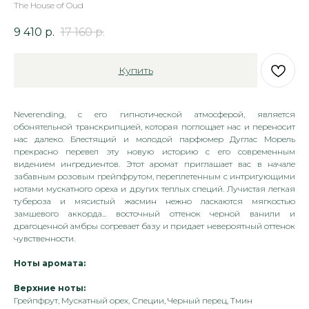
The House of Oud
9 410
р.
17 160
р.
Купить
Neverending, с его гипнотической атмосферой, является
обонятельной транскрипцией, которая поглощает нас и переносит
нас далеко. Блестящий и молодой парфюмер Дуглас Морель
прекрасно перевел эту новую историю с его современным
видением ингредиентов. Этот аромат приглашает вас в начале
забавным розовым грейпфрутом, переплетенным с интригующими
нотами мускатного ореха и других теплых специй. Лучистая легкая
тубероза и мясистый жасмин нежно ласкаются мягкостью
замшевого аккорда... восточный оттенок черной ванили и
драгоценной амбры согревает базу и придает невероятный оттенок
чувственности.
Ноты аромата:
Верхние ноты:
Грейпфрут, Мускатный орех, Специи, Черный перец, Тмин