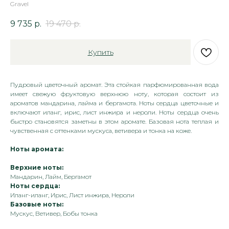
Gravel
9 735
р.
19 470
р.
Купить
Пудровый цветочный аромат. Эта стойкая парфюмированная вода
имеет свежую фруктовую верхнюю ноту, которая состоит из
ароматов мандарина, лайма и бергамота. Ноты сердца цветочные и
включают иланг, ирис, лист инжира и нероли. Ноты сердца очень
быстро становятся заметны в этом аромате. Базовая нота теплая и
чувственная с оттенками мускуса, ветивера и тонка на коже.
Ноты аромата:
Верхние ноты:
Мандарин, Лайм, Бергамот
Ноты сердца:
Иланг-иланг, Ирис, Лист инжира, Нероли
Базовые ноты:
Мускус, Ветивер, Бобы тонка