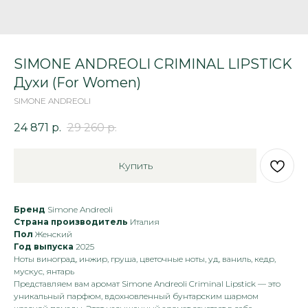
SIMONE ANDREOLI CRIMINAL LIPSTICK
Духи (For Women)
SIMONE ANDREOLI
24 871
р.
29 260
р.
Купить
Бренд
Simone Andreoli
Страна производитель
Италия
Пол
Женский
Год выпуска
2025
Ноты виноград, инжир, груша, цветочные ноты, уд, ваниль, кедр,
мускус, янтарь
Представляем вам аромат Simone Andreoli Criminal Lipstick — это
уникальный парфюм, вдохновленный бунтарским шармом