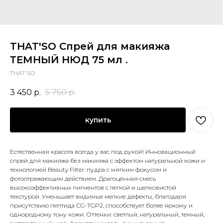
THAT'SO Спрей для макияжа
ТЕМНЫЙ НЮД 75 мл .
THAT'SO
3 450
р.
5 750
р.
купить
Естественная красота всегда у вас под рукой! Инновационный
спрей для макияжа без макияжа с эффектом натуральной кожи и
технологией Beauty Filter: пудра с мягким фокусом и
фотоотражающим действием. Драгоценная смесь
высокоэффективных пигментов с легкой и шелковистой
текстурой. Уменьшает видимые мелкие дефекты, благодаря
присутствию пептида CG-TGP2, способствует более яркому и
однородному тону кожи. Оттенки: светлый, натуральный, темный,