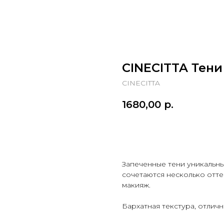
CINECITTA Тени
CINECITTA
1680,00
р.
купить
Запеченные тени уникальны
сочетаются несколько отте
макияж.
Бархатная текстура, отлич