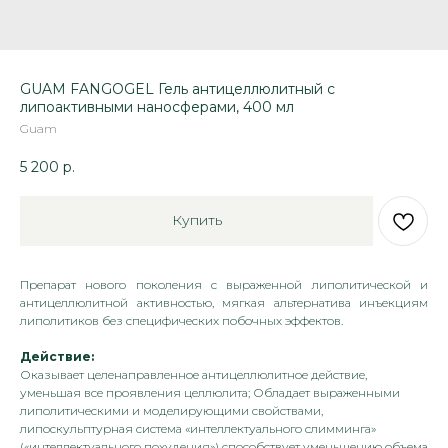
GUAM FANGOGEL Гель антицеллюлитный с
липоактивными наносферами, 400 мл
Guam
5 200
р.
Купить
Препарат нового поколения с выраженной липолитической и
антицеллюлитной активностью, мягкая альтернатива инъекциям
липолитиков без специфических побочных эффектов.
Действие:
Оказывает целенаправленное антицеллюлитное действие,
уменьшая все проявления целлюлита; Обладает выраженными
липолитическими и моделирующими свойствами,
липоскульптурная система «интеллектуального слимминга»
(«интеллектуального похудения») способствует уменьшению объема