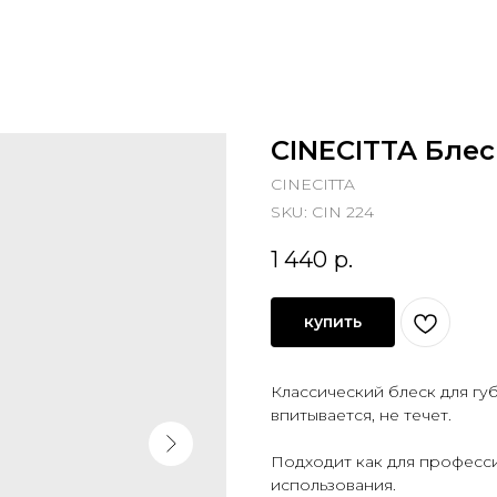
CINECITTA Блес
CINECITTA
SKU:
CIN 224
1 440
р.
купить
Классический блеск для губ
впитывается, не течет.
Подходит как для професси
использования.