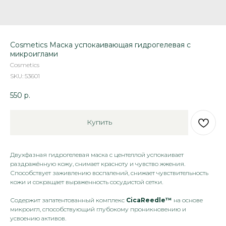
Cosmetics Маска успокаивающая гидрогелевая с
микроиглами
Cosmetics
SKU:
53601
550
р.
Купить
Двухфазная гидрогелевая маска с центеллой успокаивает
раздражённую кожу, снимает красноту и чувство жжения.
Способствует заживлению воспалений, снижает чувствительность
кожи и сокращает выраженность сосудистой сетки.
Содержит запатентованный комплекс
CicaReedle™
на основе
микроигл, способствующий глубокому проникновению и
усвоению активов.