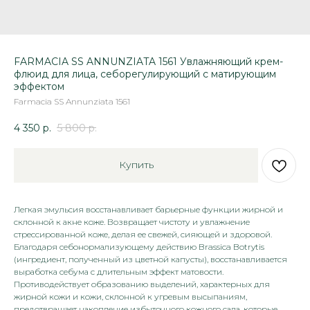
FARMACIA SS ANNUNZIATA 1561 Увлажняющий крем-
флюид для лица, себорегулирующий с матирующим
эффектом
Farmacia SS Annunziata 1561
4 350
р.
5 800
р.
Купить
Легкая эмульсия восстанавливает барьерные функции жирной и
склонной к акне коже. Возвращает чистоту и увлажнение
стрессированной коже, делая ее свежей, сияющей и здоровой.
Благодаря себонормализующему действию Brassica Botrytis
(ингредиент, полученный из цветной капусты), восстанавливается
выработка себума с длительным эффект матовости.
Противодействует образованию выделений, характерных для
жирной кожи и кожи, склонной к угревым высыпаниям,
предотвращает накопление избыточного кожного сала, которые