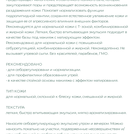
закупоривают поры и предотвращает возможность возникновения
раздражения кожи. Помогает нормализовать функции
гидролипидной мантии, сохраняя естественное увлажнение кожи и
защищая ее от агрессивного влияния внешних факторов.
Рекомендуется для нормальной кожи с Т-зоной, комбинированной
и жирной кожи. Легкая, быстро впитывающая эмульсия подходит в
качестве базы под макияж с матирующим эффектом.
Рекомендовано для нормальной кожи с повышенной
себурегуляцией, комбинированной и жирной. Некомедогенно. Не
вызывает угревой сыпи. Без красителей, парабенов, ГМО.
РЕКОМЕНДОВАНО
• для себорегулировани и нормализации.
• для профилактики образования угрей.
• в качестве стойкой основы макияжа с эффектом матирования.
ТИП КОЖИ
для нормальной, склонной к блеску кожи, смешанной и жирной.
ТЕКСТУРА
легкая, быстро впитывающая эмульсия, мягко ароматизированная.
Наносите себорегулирующую эмульсию утром и вечером. Можно
наносить локально на участки, подверженные несовершенствам и/