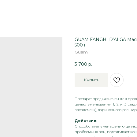
GUAM FANGHI D’ALGA Маск
500 г
Guam
3 700
р.
Купить
Препарат предназначен для п
целью уменьшения 1, 2 и 3 стад
звездочек»), варикозного расшир
Действие:
Способствует уменьшению целлюл
проблемных зон, подтягивает кож