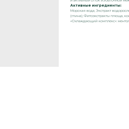
и активный отток избыточной меж
Активные ингредиенты:
Морская вода; Экстракт водоросл
(глина); Фитоэкстракты плюща, к
«Охлаждающий комплекс»: ментол,