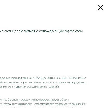
а антицеллюлитная с охлаждающим эффектом,
роведения процедуры «ОХЛАЖДАЮЩЕГО ОБЕРТЫВАНИЯ» с
ий целлюлита, при наличии телеангиэктазии («сосудистых
ения вен и других сосудистых патологий.
ита, быстро и эффективно корректирует объем
у, устраняет дряблость, обеспечивает глубокое увлажнение