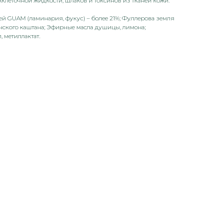
клеточной жидкости, шлаков и токсинов из тканей кожи.
ей GUAM (ламинария, фукус) – более 21%; Фуллерова земля
онского каштана; Эфирные масла душицы, лимона;
 метиллактат.