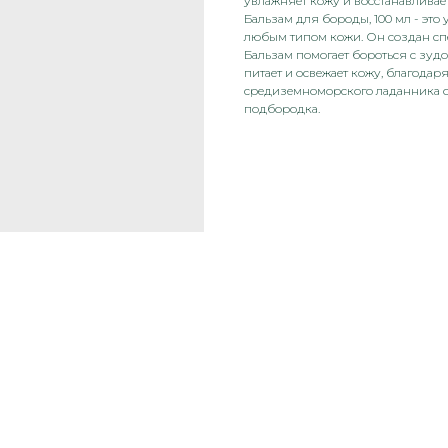
увлажняет кожу и восстанавливает
Бальзам для бороды, 100 мл - это
любым типом кожи. Он создан спе
Бальзам помогает бороться с зудо
питает и освежает кожу, благода
средиземноморского ладанника о
подбородка.