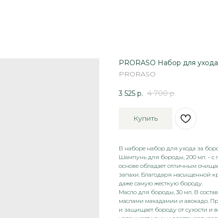
PRORASO Набор для уход
PRORASO
3 525
р.
4 700
р.
Купить
В наборе набор для ухода за бор
Шампунь для бороды, 200 мл. - с
основе обладает отличным очища
запахи. Благодаря насыщенной кр
даже самую жесткую бороду.
Масло для бороды, 30 мл. В соста
маслами макадамии и авокадо. Про
и защищает бороду от сухости и 