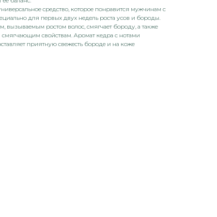
 ее баланс.
 универсальное средство, которое понравится мужчинам с
циально для первых двух недель роста усов и бороды.
м, вызываемым ростом волос, смягчает бороду, а также
ря смягчающим свойствам. Аромат кедра с нотами
ставляет приятную свежесть бороде и на коже