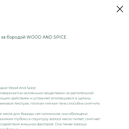
а за бородой WOOD AND SPICE
одой Wood And Spice:
 поверхностно-активными веществами на растительной
ющим действием и устраняет впитавшиеся в щетину
емовой текстуре, плотная мягкая пена способна смягчить
ве масла для бороды нет силиконов, оно обогащено
никая глубоко в структуру волоса масло питает, смягчает
воздействия внешних факторов. Оно также хорошо