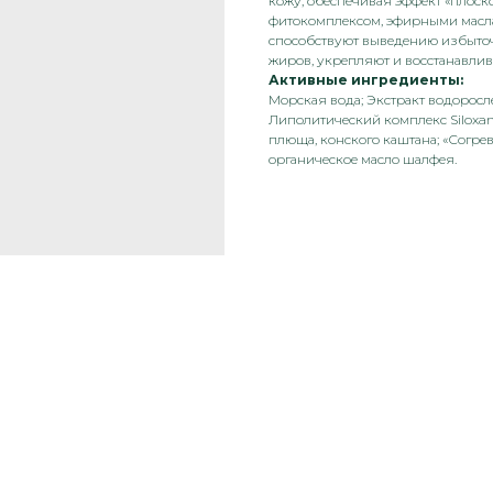
кожу, обеспечивая эффект «плоско
фитокомплексом, эфирными масл
способствуют выведению избыточ
жиров, укрепляют и восстанавлив
Активные ингредиенты:
Морская вода; Экстракт водоросл
Липолитический комплекс Siloxan
плюща, конского каштана; «Согр
органическое масло шалфея.