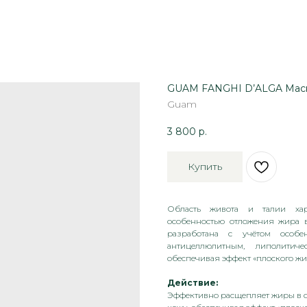
GUAM FANGHI D’ALGA Маска 
Guam
3 800
р.
Купить
Область живота и талии хар
особенностью отложения жира 
разработана с учётом особ
антицеллюлитным, липолити
обеспечивая эффект «плоского ж
Действие:
Эффективно расщепляет жиры в об