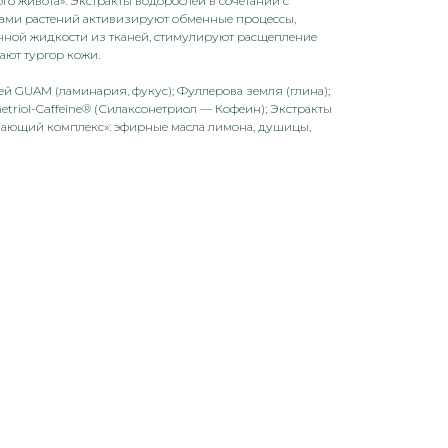
го живота». Экстракты водорослей в сочетании с
ами растений активизируют обменные процессы,
ной жидкости из тканей, стимулируют расщепление
ают тургор кожи.
ей GUAM (ламинария, фукус); Фуллерова земля (глина);
etriol-Caffeine® (Силаксонетриол — Кофеин); Экстракты
евающий комплекс»: эфирные масла лимона, душицы,